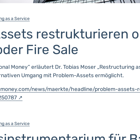
ng as a Service
ssets restrukturieren 
oder Fire Sale
ional Money“ erläutert Dr. Tobias Moser „Restructuring as
ernativen Umgang mit Problem-Assets ermöglicht.
al-money.com/news/maerkte/headline/problem-assets-r
-250787
ng as a Service
sinstrumentarium für B