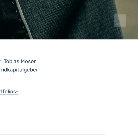
↓
r. Tobias Moser
emdkapitalgeber-
tfolios-