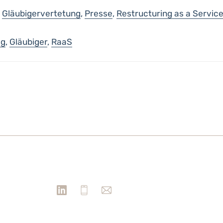
n
Gläubigervertetung
,
Presse
,
Restructuring as a Servic
ag
,
Gläubiger
,
RaaS